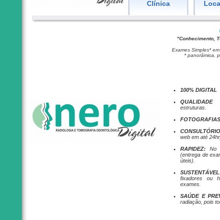
Clínica
Loca
"Conhecimento, T
Exames Simples* em 
* panorâmica, pe
100%
DIGITAL
QUALIDADE
R
estruturas.
FOTOGRAFIAS
CONSULTÓRIO
web em até 24hr
RAPIDEZ:
No 
(entrega de ex
úteis).
SUSTENTÁVEL
fixadores ou 
exames.
SAÚDE E PR
radiação, pois to